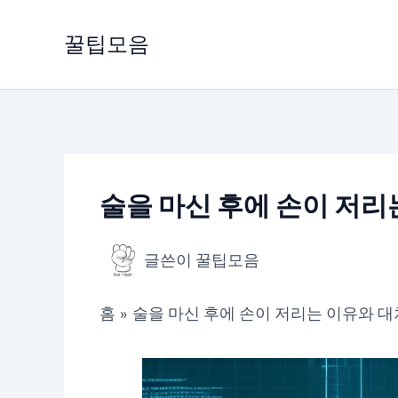
콘
텐
꿀팁모음
츠
로
건
너
뛰
기
술을 마신 후에 손이 저리
글쓴이
꿀팁모음
홈
술을 마신 후에 손이 저리는 이유와 