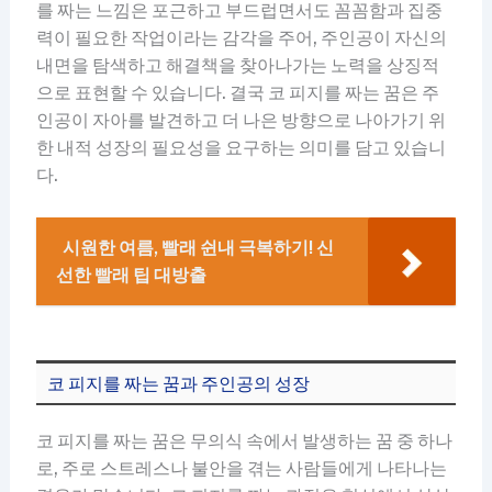
를 짜는 느낌은 포근하고 부드럽면서도 꼼꼼함과 집중
력이 필요한 작업이라는 감각을 주어, 주인공이 자신의
내면을 탐색하고 해결책을 찾아나가는 노력을 상징적
으로 표현할 수 있습니다. 결국 코 피지를 짜는 꿈은 주
인공이 자아를 발견하고 더 나은 방향으로 나아가기 위
한 내적 성장의 필요성을 요구하는 의미를 담고 있습니
다.
시원한 여름, 빨래 쉰내 극복하기! 신
선한 빨래 팁 대방출
코 피지를 짜는 꿈과 주인공의 성장
코 피지를 짜는 꿈은 무의식 속에서 발생하는 꿈 중 하나
로, 주로 스트레스나 불안을 겪는 사람들에게 나타나는