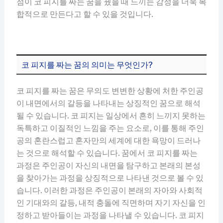
점이 코 피지를 짜는 꿈을 꿨을 때 느끼는 감정을 더욱 복
합적으로 만든다고 할 수 있을 것입니다.
코 피지를 짜는 꿈의 의미는 무엇인가?
코 피지를 짜는 꿈은 무의도 변변한 상황에 처한 주인공
이 내면에서의 갈등을 나타내는 상징적인 꿈으로 해석
될 수 있습니다. 코 피지는 일상에서 흔히 느끼지 못하는
독특하고 이질적인 느낌을 주는 요소로, 이를 통해 주인
공의 혼란스럽고 혼자만의 세계에 대한 욕망이 드러나
는 것으로 해석할 수 있습니다. 꿈에서 코 피지를 짜는
과정은 주인공이 자신의 내면을 탐구하고 본래의 본성
을 찾아가는 과정을 상징적으로 나타낸 것으로 볼 수 있
습니다. 이러한 과정은 주인공이 본래의 자아와 사회적
인 기대와의 갈등, 내적 충돌에 직면하며 자기 자신을 인
정하고 받아들이는 과정을 나타낼 수 있습니다. 코 피지