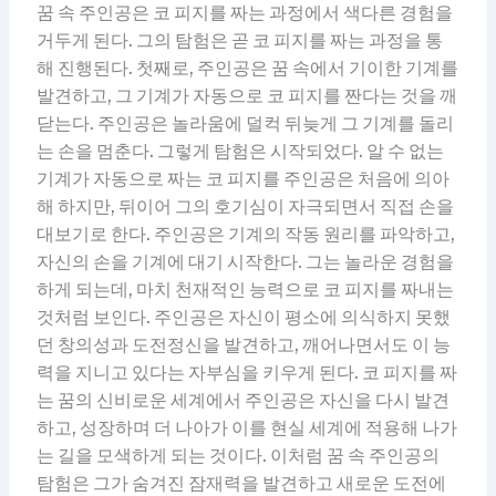
꿈 속 주인공은 코 피지를 짜는 과정에서 색다른 경험을
거두게 된다. 그의 탐험은 곧 코 피지를 짜는 과정을 통
해 진행된다. 첫째로, 주인공은 꿈 속에서 기이한 기계를
발견하고, 그 기계가 자동으로 코 피지를 짠다는 것을 깨
닫는다. 주인공은 놀라움에 덜컥 뒤늦게 그 기계를 돌리
는 손을 멈춘다. 그렇게 탐험은 시작되었다. 알 수 없는
기계가 자동으로 짜는 코 피지를 주인공은 처음에 의아
해 하지만, 뒤이어 그의 호기심이 자극되면서 직접 손을
대보기로 한다. 주인공은 기계의 작동 원리를 파악하고,
자신의 손을 기계에 대기 시작한다. 그는 놀라운 경험을
하게 되는데, 마치 천재적인 능력으로 코 피지를 짜내는
것처럼 보인다. 주인공은 자신이 평소에 의식하지 못했
던 창의성과 도전정신을 발견하고, 깨어나면서도 이 능
력을 지니고 있다는 자부심을 키우게 된다. 코 피지를 짜
는 꿈의 신비로운 세계에서 주인공은 자신을 다시 발견
하고, 성장하며 더 나아가 이를 현실 세계에 적용해 나가
는 길을 모색하게 되는 것이다. 이처럼 꿈 속 주인공의
탐험은 그가 숨겨진 잠재력을 발견하고 새로운 도전에