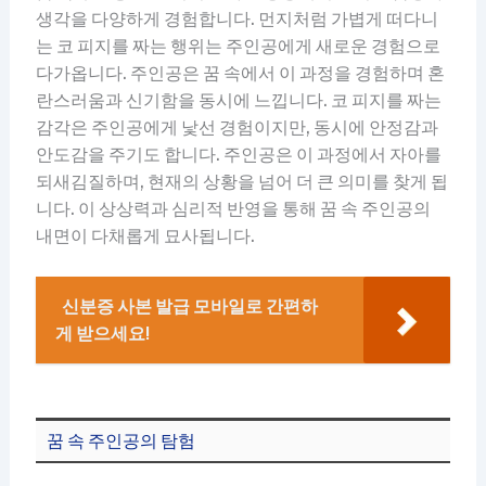
생각을 다양하게 경험합니다. 먼지처럼 가볍게 떠다니
는 코 피지를 짜는 행위는 주인공에게 새로운 경험으로
다가옵니다. 주인공은 꿈 속에서 이 과정을 경험하며 혼
란스러움과 신기함을 동시에 느낍니다. 코 피지를 짜는
감각은 주인공에게 낯선 경험이지만, 동시에 안정감과
안도감을 주기도 합니다. 주인공은 이 과정에서 자아를
되새김질하며, 현재의 상황을 넘어 더 큰 의미를 찾게 됩
니다. 이 상상력과 심리적 반영을 통해 꿈 속 주인공의
내면이 다채롭게 묘사됩니다.
신분증 사본 발급 모바일로 간편하
게 받으세요!
꿈 속 주인공의 탐험