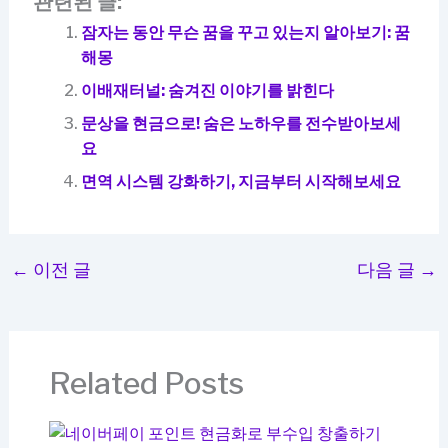
관련된 글:
잠자는 동안 무슨 꿈을 꾸고 있는지 알아보기: 꿈
해몽
이배재터널: 숨겨진 이야기를 밝힌다
문상을 현금으로! 숨은 노하우를 전수받아보세
요
면역 시스템 강화하기, 지금부터 시작해보세요
←
이전 글
다음 글
→
Related Posts