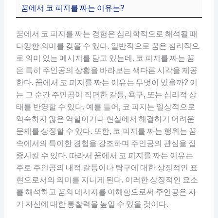
꿈에서 코 피지를 짜는 이유는?
꿈에서 코 피지를 짜는 경험은 심리학적으로 해석될 때
다양한 의미를 갖을 수 있다. 일반적으로 꿈은 심리적으
로 의미 있는 메시지를 담고 있는데, 코 피지를 짜는 꿈
은 특히 주인공의 상황을 바라보는 색다른 시각을 제공
한다. 꿈에서 코 피지를 짜는 이유는 무엇이 있을까? 이
는 그 순간 주인공이 직면한 갈등, 욕구, 또는 심리적 상
태를 반영할 수 있다. 예를 들어, 코 피지는 일상적으로
익숙하지 않은 역할이거나 현실에서 해결하기 어려운
문제를 상징할 수 있다. 또한, 코 피지를 짜는 행위는 꿈
속에서의 특이한 경험을 강조하며 주인공의 관심을 집
중시킬 수 있다. 따라서 꿈에서 코 피지를 짜는 이유는
주로 주인공의 내적 갈등이나 탐구에 대한 상징적인 표
현으로서의 의미를 지니게 된다. 이러한 상징적인 요소
를 해석하고 꿈의 메시지를 이해함으로써 주인공은 자
기 자신에 대한 통찰력을 높일 수 있을 것이다.