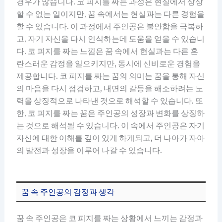
경우가 많습니다. 코 피지를 짜는 과정은 현실에서 상상
할 수 없는 일이지만, 꿈 속에서는 현실과는 다른 경험을
할 수 있습니다. 이 과정에서 주인공은 불안함을 극복하
고, 자기 자신을 다시 인식하는데 도움을 얻을 수 있습니
다. 코 피지를 짜는 느낌은 꿈 속에서 현실과는 다른 혼
란스러운 감정을 일으키지만, 동시에 신비로운 경험을
제공합니다. 코 피지를 짜는 꿈의 의미는 꿈을 통해 자신
의 마음을 다시 점검하고, 내면의 갈등을 해소하려는 노
력을 상징적으로 나타낸 것으로 해석할 수 있습니다. 또
한, 코 피지를 짜는 꿈은 주인공의 성장과 변화를 상징하
는 것으로 해석될 수 있습니다. 이 속에서 주인공은 자기
자신에 대한 이해를 깊이 있게 하게되고, 더 나아가 자아
의 발전과 성장을 이루어 나갈 수 있습니다.
꿈 속 주인공의 감정과 생각
꿈 속 주인공은 코 피지를 짜는 상황에서 느끼는 감정과