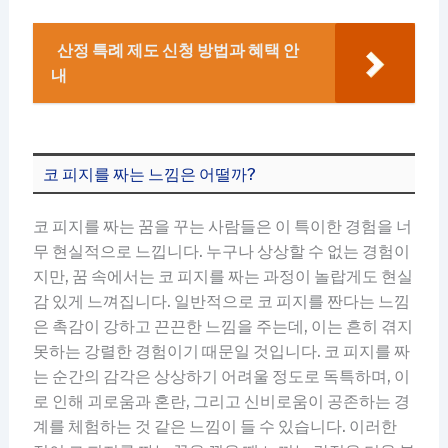
산정 특례 제도 신청 방법과 혜택 안
내
코 피지를 짜는 느낌은 어떨까?
코 피지를 짜는 꿈을 꾸는 사람들은 이 특이한 경험을 너
무 현실적으로 느낍니다. 누구나 상상할 수 없는 경험이
지만, 꿈 속에서는 코 피지를 짜는 과정이 놀랍게도 현실
감 있게 느껴집니다. 일반적으로 코 피지를 짠다는 느낌
은 촉감이 강하고 끈끈한 느낌을 주는데, 이는 흔히 겪지
못하는 강렬한 경험이기 때문일 것입니다. 코 피지를 짜
는 순간의 감각은 상상하기 어려울 정도로 독특하며, 이
로 인해 괴로움과 혼란, 그리고 신비로움이 공존하는 경
계를 체험하는 것 같은 느낌이 들 수 있습니다. 이러한