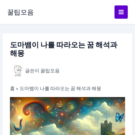
콘
텐
꿀팁모음
츠
로
건
너
도마뱀이 나를 따라오는 꿈 해석과
뛰
해몽
기
글쓴이
꿀팁모음
홈
도마뱀이 나를 따라오는 꿈 해석과 해몽