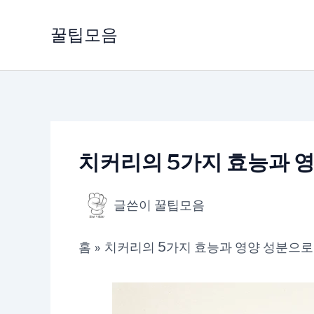
콘
텐
꿀팁모음
츠
로
건
너
뛰
기
치커리의 5가지 효능과 영
글쓴이
꿀팁모음
홈
치커리의 5가지 효능과 영양 성분으로