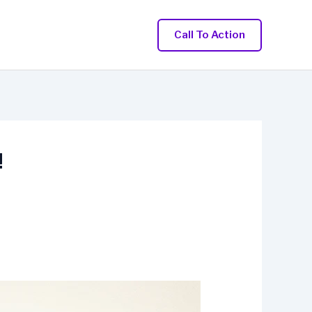
Call To Action
!