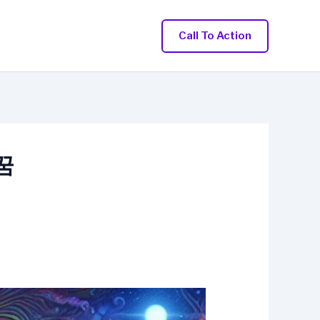
Call To Action
꿈