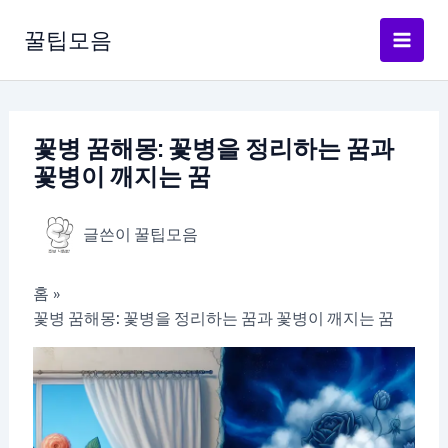
콘
텐
꿀팁모음
츠
로
건
너
꽃병 꿈해몽: 꽃병을 정리하는 꿈과
뛰
꽃병이 깨지는 꿈
기
글쓴이
꿀팁모음
홈
꽃병 꿈해몽: 꽃병을 정리하는 꿈과 꽃병이 깨지는 꿈