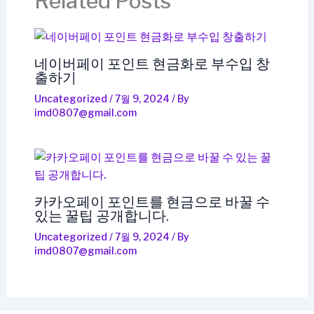
Related Posts
네이버페이 포인트 현금화로 부수입 창
출하기
Uncategorized
/
7월 9, 2024
/ By
imd0807@gmail.com
카카오페이 포인트를 현금으로 바꿀 수
있는 꿀팁 공개합니다.
Uncategorized
/
7월 9, 2024
/ By
imd0807@gmail.com