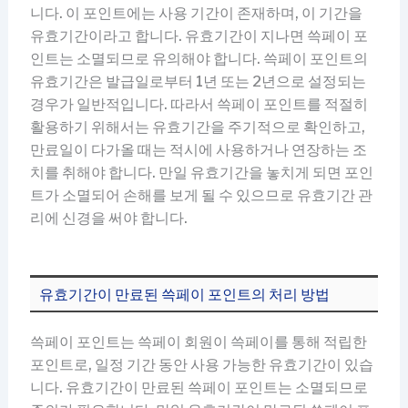
니다. 이 포인트에는 사용 기간이 존재하며, 이 기간을
유효기간이라고 합니다. 유효기간이 지나면 쓱페이 포
인트는 소멸되므로 유의해야 합니다. 쓱페이 포인트의
유효기간은 발급일로부터 1년 또는 2년으로 설정되는
경우가 일반적입니다. 따라서 쓱페이 포인트를 적절히
활용하기 위해서는 유효기간을 주기적으로 확인하고,
만료일이 다가올 때는 적시에 사용하거나 연장하는 조
치를 취해야 합니다. 만일 유효기간을 놓치게 되면 포인
트가 소멸되어 손해를 보게 될 수 있으므로 유효기간 관
리에 신경을 써야 합니다.
유효기간이 만료된 쓱페이 포인트의 처리 방법
쓱페이 포인트는 쓱페이 회원이 쓱페이를 통해 적립한
포인트로, 일정 기간 동안 사용 가능한 유효기간이 있습
니다. 유효기간이 만료된 쓱페이 포인트는 소멸되므로