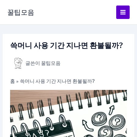
콘
텐
꿀팁모음
츠
로
건
너
쓱머니 사용 기간 지나면 환불될까?
뛰
기
글쓴이
꿀팁모음
홈
쓱머니 사용 기간 지나면 환불될까?