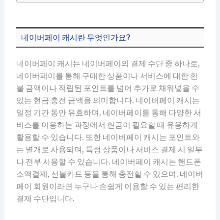
네이버페이 캐시란 무엇인가요?
네이버페이 캐시는 네이버페이의 결제 수단 중 하나로,
네이버페이를 통해 구매한 상품이나 서비스에 대한 환
불 금액이나 적립된 포인트를 넘어 추가로 채워넣을 수
있는 현금 충전 금액을 의미합니다. 네이버페이 캐시는
일정 기간 동안 유효하며, 네이버페이를 통해 다양한 서
비스를 이용하는 과정에서 현금이 필요할 때 유용하게
활용할 수 있습니다. 또한 네이버페이 캐시는 포인트와
는 별개로 사용되며, 특정 상품이나 서비스 결제 시 일부
나 전부 사용할 수 있습니다. 네이버페이 캐시는 핸드폰
소액결제, 선불카드 등을 통해 충전할 수 있으며, 네이버
페이 회원이라면 누구나 손쉽게 이용할 수 있는 편리한
결제 수단입니다.