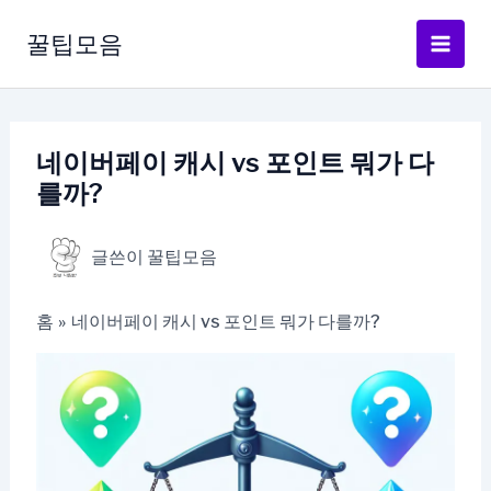
콘
텐
꿀팁모음
츠
로
건
너
네이버페이 캐시 vs 포인트 뭐가 다
뛰
를까?
기
글쓴이
꿀팁모음
홈
네이버페이 캐시 vs 포인트 뭐가 다를까?