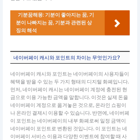
기분꿈해몽: 기분이 좋아지는 꿈, 기
분이 나빠지는 꿈, 기분과 관련된 상
징의 해석
네이버페이 캐시와 포인트의 차이는 무엇인가요?
네이버페이 캐시와 포인트는 네이버페이의 사용자들이
혜택을 받을 수 있는 두 가지 형태의 디지털 화폐입니다.
먼저, 네이버페이 캐시는 네이버페이 계정에 충전된 현
금으로 이용 가능한 금액을 말합니다. 이것은 실제 돈을
네이버페이 계정으로 옮겨놓은 것으로, 온라인 쇼핑이
나 온라인 결제시 이용할 수 있습니다. 반면에, 네이버페
이 포인트는 네이버페이의 내부 화폐로써 일정 금액이
네이버페이 포인트로 변환된 것입니다. 이 포인트는 네
이버페이 서비스 이용과 다양한 이벤트에 참여할 때 사