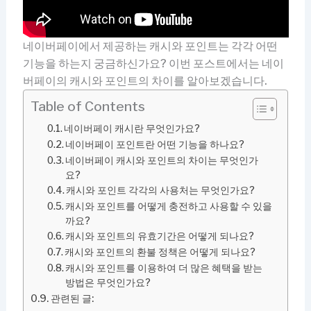
네이버페이에서 제공하는 캐시와 포인트는 각각 어떤
기능을 하는지 궁금하신가요? 이번 포스트에서는 네이
버페이의 캐시와 포인트의 차이를 알아보겠습니다.
Table of Contents
네이버페이 캐시란 무엇인가요?
네이버페이 포인트란 어떤 기능을 하나요?
네이버페이 캐시와 포인트의 차이는 무엇인가
요?
캐시와 포인트 각각의 사용처는 무엇인가요?
캐시와 포인트를 어떻게 충전하고 사용할 수 있을
까요?
캐시와 포인트의 유효기간은 어떻게 되나요?
캐시와 포인트의 환불 정책은 어떻게 되나요?
캐시와 포인트를 이용하여 더 많은 혜택을 받는
방법은 무엇인가요?
관련된 글: