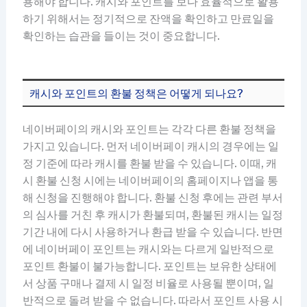
용해야 합니다. 캐시와 포인트를 보다 효율적으로 활용
하기 위해서는 정기적으로 잔액을 확인하고 만료일을
확인하는 습관을 들이는 것이 중요합니다.
캐시와 포인트의 환불 정책은 어떻게 되나요?
네이버페이의 캐시와 포인트는 각각 다른 환불 정책을
가지고 있습니다. 먼저 네이버페이 캐시의 경우에는 일
정 기준에 따라 캐시를 환불 받을 수 있습니다. 이때, 캐
시 환불 신청 시에는 네이버페이의 홈페이지나 앱을 통
해 신청을 진행해야 합니다. 환불 신청 후에는 관련 부서
의 심사를 거친 후 캐시가 환불되며, 환불된 캐시는 일정
기간 내에 다시 사용하거나 환급 받을 수 있습니다. 반면
에 네이버페이 포인트는 캐시와는 다르게 일반적으로
포인트 환불이 불가능합니다. 포인트는 보유한 상태에
서 상품 구매나 결제 시 일정 비율로 사용될 뿐이며, 일
반적으로 돌려 받을 수 없습니다. 따라서 포인트 사용 시