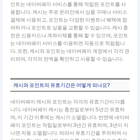
인트는 네이버페이 서비스를 통해 적립된 포인트를 사
용합니다. 캐시는 주로 온라인에서 상품 구매나 서비스
결제에 사용되고, 포인트는 다양한 이벤트나 혜택에 참
여하거나 포인트로 상품을 교환할 수 있습니다. 캐시 충
전은 신용카드나 계좌이체를 통해 할 수 있으며, 포인트
는 네이버페이 서비스를 이용하면 자동으로 적립됩니
다. 또한, 캐시와 포인트는 네이버페이 계정에서 각각 관
리되며, 각각의 잔액을 확인하고 사용할 수 있습니다.
캐시와 포인트의 유효기간은 어떻게 되나요?
네이버페이 캐시와 포인트는 각각의 유효기간이 다릅
니다. 네이버페이 캐시는 충전일로부터 5년간 유효하
며, 이 기간 이후에는 캐시가 소멸됩니다. 반면에 네이버
페이 포인트는 적립일로부터 3년간 유효하며, 3년이 지
나면 자동 소멸됩니다. 따라서 유효기간을 주의하여 사