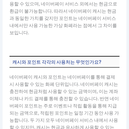
용할 수 있으며, 네이버페이 서비스 외에서는 현금으로
환급이 불가능합니다. 따라서 네이버페이 캐시는 현금
과 동일한 가치를 갖지만 포인트는 네이버페이 서비스
내에서만 사용 가능한 가상 화폐라는 점에서 그 차이를
보입니다.
캐시와 포인트 각각의 사용처는 무엇인가요?
네이버페이 캐시와 포인트는 네이버페이를 통해 결제
시 사용할 수 있는 화폐 단위입니다. 네이버페이 캐시는
충전하여 현금처럼 사용할 수 있는 금액이며, 이는 계좌
이체나 카드 결제를 통해 충전할 수 있습니다. 반면 네이
버페이 포인트는 주로 이벤트나 적립 활동을 통해 지급
되는 금액으로, 적립된 포인트는 일정 기간 동안 사용 가
능합니다. 두 가지 모두 네이버페이 서비스 내에서 사용
할 수 있지만, 캐시는 현금과 유사하게 사용할 수 있는