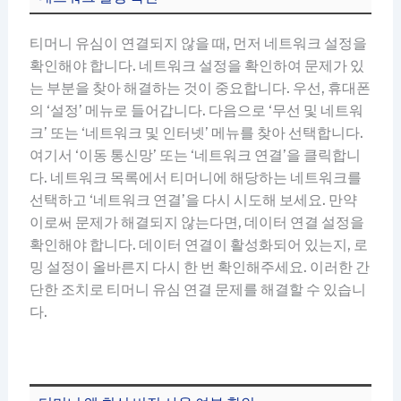
티머니 유심이 연결되지 않을 때, 먼저 네트워크 설정을
확인해야 합니다. 네트워크 설정을 확인하여 문제가 있
는 부분을 찾아 해결하는 것이 중요합니다. 우선, 휴대폰
의 ‘설정’ 메뉴로 들어갑니다. 다음으로 ‘무선 및 네트워
크’ 또는 ‘네트워크 및 인터넷’ 메뉴를 찾아 선택합니다.
여기서 ‘이동 통신망’ 또는 ‘네트워크 연결’을 클릭합니
다. 네트워크 목록에서 티머니에 해당하는 네트워크를
선택하고 ‘네트워크 연결’을 다시 시도해 보세요. 만약
이로써 문제가 해결되지 않는다면, 데이터 연결 설정을
확인해야 합니다. 데이터 연결이 활성화되어 있는지, 로
밍 설정이 올바른지 다시 한 번 확인해주세요. 이러한 간
단한 조치로 티머니 유심 연결 문제를 해결할 수 있습니
다.