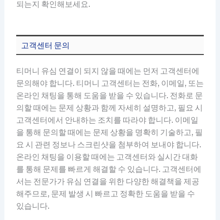
되는지 확인해보세요.
고객센터 문의
티머니 유심 연결이 되지 않을 때에는 먼저 고객센터에
문의해야 합니다. 티머니 고객센터는 전화, 이메일, 또는
온라인 채팅을 통해 도움을 받을 수 있습니다. 전화로 문
의할 때에는 문제 상황과 함께 자세히 설명하고, 필요 시
고객센터에서 안내하는 조치를 따라야 합니다. 이메일
을 통해 문의할 때에는 문제 상황을 명확히 기술하고, 필
요 시 관련 정보나 스크린샷을 첨부하여 보내야 합니다.
온라인 채팅을 이용할 때에는 고객센터와 실시간 대화
를 통해 문제를 빠르게 해결할 수 있습니다. 고객센터에
서는 전문가가 유심 연결을 위한 다양한 해결책을 제공
해주므로, 문제 발생 시 빠르고 정확한 도움을 받을 수
있습니다.