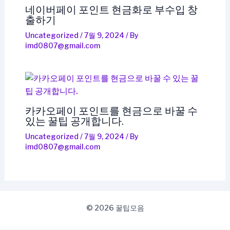
네이버페이 포인트 현금화로 부수입 창
출하기
Uncategorized
/
7월 9, 2024
/ By
imd0807@gmail.com
카카오페이 포인트를 현금으로 바꿀 수
있는 꿀팁 공개합니다.
Uncategorized
/
7월 9, 2024
/ By
imd0807@gmail.com
© 2026 꿀팁모음