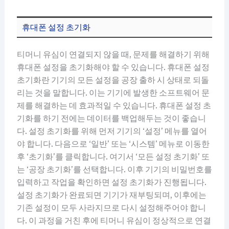
휴대폰 설정 초기화
티머니 유심이 연결되지 않을 때, 문제를 해결하기 위해
휴대폰 설정을 초기화해야 할 수 있습니다. 휴대폰 설정
초기화란 기기의 모든 설정을 공장 출하 시 상태로 되돌
리는 것을 말합니다. 이는 기기에 발생한 소프트웨어 문
제를 해결하는 데 효과적일 수 있습니다. 휴대폰 설정 초
기화를 하기 전에는 데이터를 백업해두는 것이 좋습니
다. 설정 초기화를 위해 먼저 기기의 ‘설정’ 메뉴를 열어
야 합니다. 다음으로 ‘일반’ 또는 ‘시스템’ 메뉴로 이동한
후 ‘초기화’를 클릭합니다. 여기서 ‘모든 설정 초기화’ 또
는 ‘공장 초기화’를 선택합니다. 이후 기기의 비밀번호를
입력하고 작업을 확인하면 설정 초기화가 진행됩니다.
설정 초기화가 완료되면 기기가 재부팅되며, 이후에는
기존 설정이 모두 사라지므로 다시 설정해주어야 합니
다. 이 과정을 거친 후에 티머니 유심이 정상적으로 연결