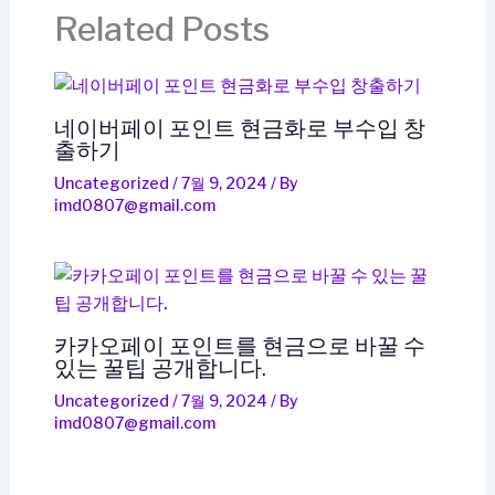
Related Posts
네이버페이 포인트 현금화로 부수입 창
출하기
Uncategorized
/
7월 9, 2024
/ By
imd0807@gmail.com
카카오페이 포인트를 현금으로 바꿀 수
있는 꿀팁 공개합니다.
Uncategorized
/
7월 9, 2024
/ By
imd0807@gmail.com