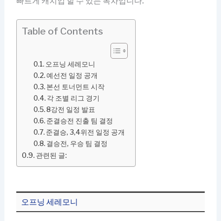
빠르게 캐치업 할 수 있는 목차입니다.
Table of Contents
오프닝 세레모니
예선전 일정 공개
본선 토너먼트 시작
각 조별 리그 경기
8강전 일정 발표
준결승전 진출 팀 결정
준결승, 3,4위전 일정 공개
결승전, 우승 팀 결정
관련된 글:
오프닝 세레모니