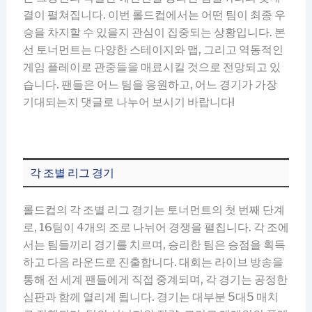
결이 펼쳐집니다. 이번 롤드컵에서는 어떤 팀이 최종 우
승을 차지할 수 있을지 관심이 집중되는 상황입니다. 본
선 토너먼트는 다양한 스테이지와 맵, 그리고 역동적인
게임 플레이로 관중들을 매료시킬 것으로 전망되고 있
습니다. 팬들은 어느 팀을 응원하고, 어느 경기가 가장
기대되는지 댓글로 나누어 보시기 바랍니다!
각 조별 리그 경기
롤드컵의 각 조별 리그 경기는 토너먼트의 첫 번째 단계
로, 16팀이 4개의 조로 나뉘어 경쟁을 펼칩니다. 각 조에
서는 팀들끼리 경기를 치르며, 승리한 팀은 승점을 획득
하고 다음 라운드로 진출합니다. 대회는 라이브 방송을
통해 전 세계 팬들에게 직접 중계되며, 각 경기는 공정한
심판과 함께 열리게 됩니다. 경기는 대부분 5대5 매치