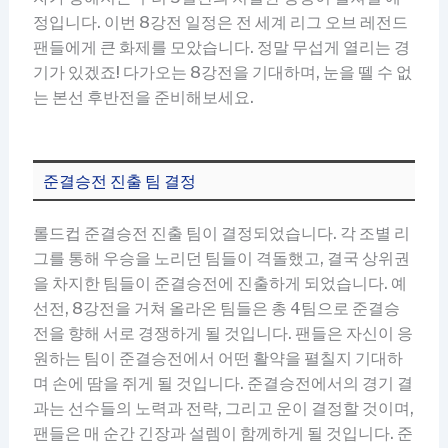
정입니다. 이번 8강전 일정은 전 세계 리그 오브 레전드
팬들에게 큰 화제를 모았습니다. 정말 무섭게 열리는 경
기가 있겠죠! 다가오는 8강전을 기대하며, 눈을 뗄 수 없
는 본선 후반전을 준비해보세요.
준결승전 진출 팀 결정
롤드컵 준결승전 진출 팀이 결정되었습니다. 각 조별 리
그를 통해 우승을 노리던 팀들이 격돌했고, 결국 상위권
을 차지한 팀들이 준결승전에 진출하게 되었습니다. 예
선전, 8강전을 거쳐 올라온 팀들은 총 4팀으로 준결승
전을 향해 서로 경쟁하게 될 것입니다. 팬들은 자신이 응
원하는 팀이 준결승전에서 어떤 활약을 펼칠지 기대하
며 손에 땀을 쥐게 될 것입니다. 준결승전에서의 경기 결
과는 선수들의 노력과 전략, 그리고 운이 결정할 것이며,
팬들은 매 순간 긴장과 설렘이 함께하게 될 것입니다. 준