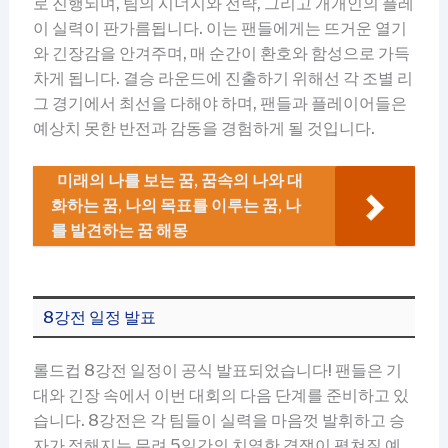
로 진행되며, 팀의 시너지와 전략, 그리고 개개인의 플레
이 실력이 판가름됩니다. 이는 팬들에게는 뜨거운 열기
와 긴장감을 안겨주며, 매 순간이 환호와 함성으로 가득
차게 됩니다. 결승 라운드에 진출하기 위해선 각 조별 리
그 경기에서 최선을 다해야 하며, 팬들과 플레이어들은
예상치 못한 반전과 감동을 경험하게 될 것입니다.
미래의 나를 보는 꿈, 꿈속의 나와 대
화하는 꿈, 나의 목표를 이루는 꿈, 나
를 발견하는 꿈 해몽
8강전 일정 발표
롤드컵 8강전 일정이 공식 발표되었습니다! 팬들은 기
대와 긴장 속에서 이번 대회의 다음 단계를 준비하고 있
습니다. 8강전은 각 팀들이 실력을 마음껏 발휘하고 승
자가 정해지는 무려 5일간의 치열한 경쟁이 펼쳐질 예