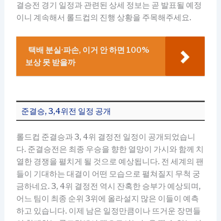
결승전 경기 일정과 관련된 상세 정보는 곧 발표될 예정
이니 계속해서 롤드컵의 진행 상황을 주목해주세요.
택배 분실·파손, 이거 안 하면 100%
보상 못 받을까
준결승, 3,4위전 일정 공개
롤드컵 준결승과 3, 4위 결정전 일정이 공개되었습니
다. 준결승전은 최종 우승을 향한 열망이 가시와 함께 치
열한 경쟁을 펼치게 될 것으로 예상됩니다. 전 세계의 팬
들이 기대하는 대결이 어떤 모습으로 펼쳐질지 무척 궁
금하네요. 3, 4위 결정전 역시 잔혹한 승부가 예상되며,
어느 팀이 최종 순위 3위에 올라설지 많은 이들이 예측
하고 있습니다. 이제 남은 일정만큼이나 뜨거운 장면들