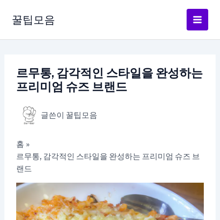
콘
텐
꿀팁모음
츠
로
건
너
르무통, 감각적인 스타일을 완성하는
뛰
프리미엄 슈즈 브랜드
기
글쓴이
꿀팁모음
홈
르무통, 감각적인 스타일을 완성하는 프리미엄 슈즈 브
랜드