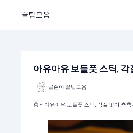
콘
텐
꿀팁모음
츠
로
건
너
뛰
기
아유아유 보들풋 스틱, 각
글쓴이
꿀팁모음
홈
아유아유 보들풋 스틱, 각질 없이 촉촉