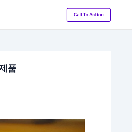
Call To Action
 제품