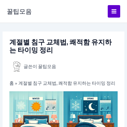
콘
텐
꿀팁모음
츠
로
건
너
계절별 침구 교체법, 쾌적함 유지하
뛰
는 타이밍 정리
기
글쓴이
꿀팁모음
홈
계절별 침구 교체법, 쾌적함 유지하는 타이밍 정리