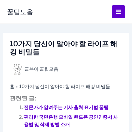
콘
텐
꿀팁모음
츠
로
건
너
10가지 당신이 알아야 할 라이프 해
뛰
킹 비밀들
기
글쓴이
꿀팁모음
홈
10가지 당신이 알아야 할 라이프 해킹 비밀들
관련된 글:
전문가가 알려주는 기사 출처 표기법 꿀팁
편리한 국민은행 모바일 핸드폰 공인인증서 사
용법 및 삭제 방법 소개