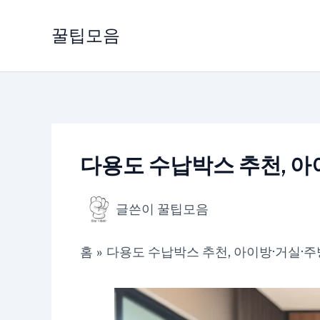
콘
텐
꿀팁모음
츠
로
건
너
뛰
기
다용도 수납박스 추천, 아
글쓴이
꿀팁모음
홈
다용도 수납박스 추천, 아이방·거실·