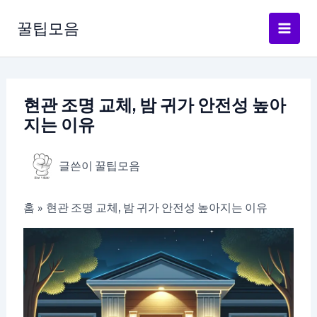
콘
텐
꿀팁모음
츠
로
건
너
현관 조명 교체, 밤 귀가 안전성 높아
뛰
지는 이유
기
글쓴이
꿀팁모음
홈
현관 조명 교체, 밤 귀가 안전성 높아지는 이유