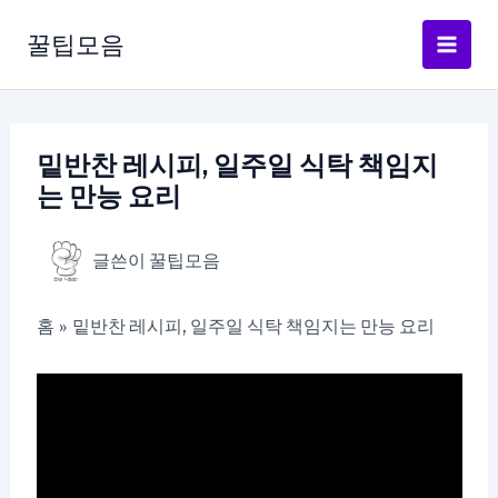
콘
텐
꿀팁모음
츠
로
건
너
밑반찬 레시피, 일주일 식탁 책임지
뛰
는 만능 요리
기
글쓴이
꿀팁모음
홈
밑반찬 레시피, 일주일 식탁 책임지는 만능 요리