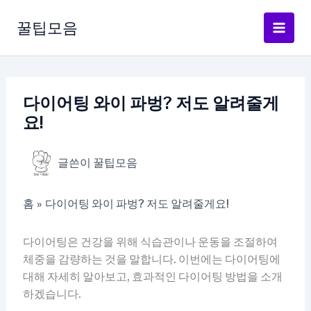
콘
텐
꿀팁모음
츠
로
건
너
다이어팅 와이 파벙? 저도 알려줄게
뛰
요!
기
글쓴이
꿀팁모음
홈
다이어팅 와이 파벙? 저도 알려줄게요!
다이어팅은 건강을 위해 식습관이나 운동을 조절하여
체중을 감량하는 것을 말합니다. 이번에는 다이어팅에
대해 자세히 알아보고, 효과적인 다이어팅 방법을 소개
하겠습니다.