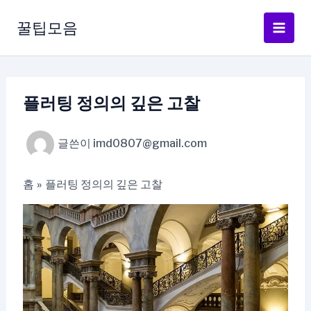
콘
텐
꿀팁모음
츠
로
건
너
플러팅 정의의 깊은 고찰
뛰
기
글쓴이
imd0807@gmail.com
홈
플러팅 정의의 깊은 고찰