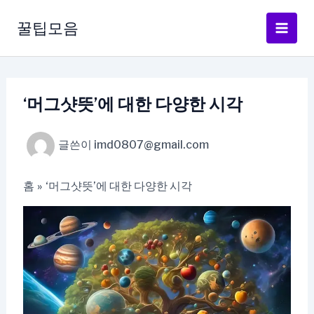
콘
텐
꿀팁모음
츠
로
건
너
‘머그샷뜻’에 대한 다양한 시각
뛰
기
글쓴이
imd0807@gmail.com
홈
‘머그샷뜻’에 대한 다양한 시각