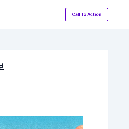
Call To Action
보