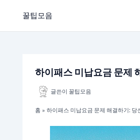
콘
텐
꿀팁모음
츠
로
건
너
뛰
기
하이패스 미납요금 문제 
글쓴이
꿀팁모음
홈
하이패스 미납요금 문제 해결하기: 당