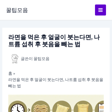
콘
텐
꿀팁모음
츠
로
건
너
라면을 먹은 후 얼굴이 붓는다면, 나
뛰
트륨 섭취 후 붓음을 빼는 법
기
글쓴이
꿀팁모음
홈
라면을 먹은 후 얼굴이 붓는다면, 나트륨 섭취 후 붓음을
빼는 법