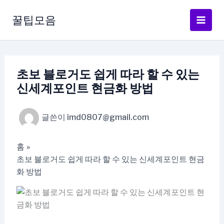
콘
텐
꿀팁모음
츠
로
건
너
초보 블로거도 쉽게 따라 할 수 있는
뛰
신세계포인트 현금화 방법
기
글쓴이
imd0807@gmail.com
홈
초보 블로거도 쉽게 따라 할 수 있는 신세계포인트 현금
화 방법