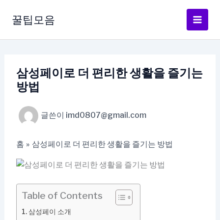
콘
텐
꿀팁모음
츠
로
건
너
삼성페이로 더 편리한 생활을 즐기는
뛰
방법
기
글쓴이
imd0807@gmail.com
홈
삼성페이로 더 편리한 생활을 즐기는 방법
Table of Contents
삼성페이 소개