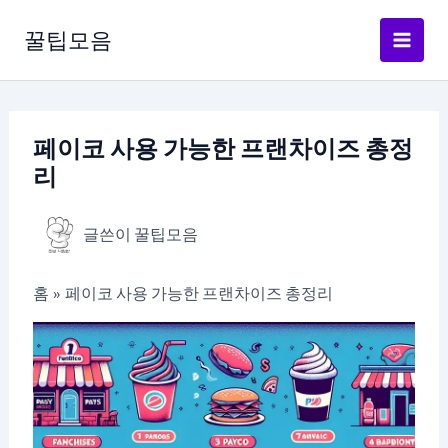
콘
텐
꿀팁모음
츠
로
건
너
페이코 사용 가능한 프랜차이즈 총정
뛰
리
기
글쓴이
꿀팁모음
홈
페이코 사용 가능한 프랜차이즈 총정리