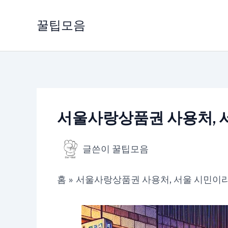
콘
텐
꿀팁모음
츠
로
건
너
뛰
기
서울사랑상품권 사용처, 서
글쓴이
꿀팁모음
홈
서울사랑상품권 사용처, 서울 시민이라