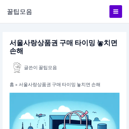
콘
텐
꿀팁모음
츠
로
건
너
서울사랑상품권 구매 타이밍 놓치면
뛰
손해
기
글쓴이
꿀팁모음
홈
서울사랑상품권 구매 타이밍 놓치면 손해