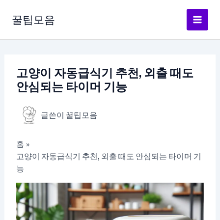
콘
텐
꿀팁모음
츠
로
건
너
고양이 자동급식기 추천, 외출 때도
뛰
안심되는 타이머 기능
기
글쓴이
꿀팁모음
홈
고양이 자동급식기 추천, 외출 때도 안심되는 타이머 기
능