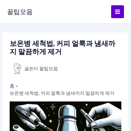
콘
텐
꿀팁모음
츠
로
건
너
보온병 세척법, 커피 얼룩과 냄새까
뛰
지 말끔하게 제거
기
글쓴이
꿀팁모음
홈
보온병 세척법, 커피 얼룩과 냄새까지 말끔하게 제거