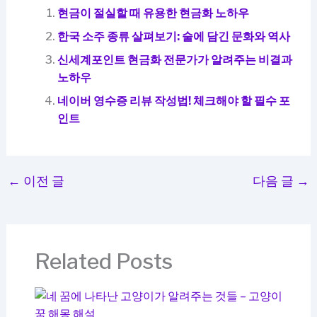
현금이 절실할 때 유용한 현금화 노하우
한국 소주 종류 살펴보기: 술에 담긴 문화와 역사
신세계포인트 현금화 전문가가 알려주는 비결과
노하우
네이버 영수증 리뷰 작성법! 체크해야 할 필수 포
인트
←
이전 글
다음 글
→
Related Posts