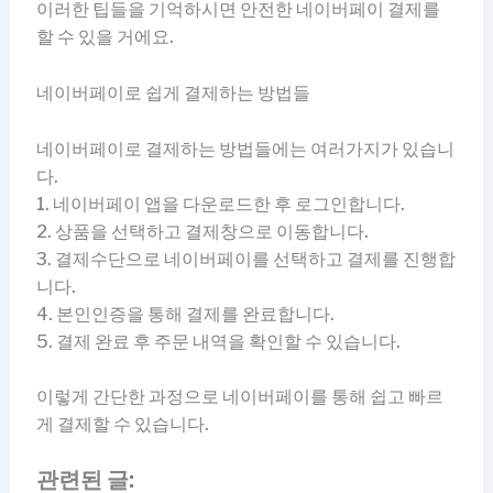
이러한 팁들을 기억하시면 안전한 네이버페이 결제를
할 수 있을 거에요.
네이버페이로 쉽게 결제하는 방법들
네이버페이로 결제하는 방법들에는 여러가지가 있습니
다.
1. 네이버페이 앱을 다운로드한 후 로그인합니다.
2. 상품을 선택하고 결제창으로 이동합니다.
3. 결제수단으로 네이버페이를 선택하고 결제를 진행합
니다.
4. 본인인증을 통해 결제를 완료합니다.
5. 결제 완료 후 주문 내역을 확인할 수 있습니다.
이렇게 간단한 과정으로 네이버페이를 통해 쉽고 빠르
게 결제할 수 있습니다.
관련된 글: