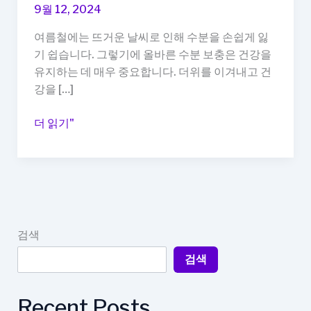
9월 12, 2024
여름철에는 뜨거운 날씨로 인해 수분을 손쉽게 잃
기 쉽습니다. 그렇기에 올바른 수분 보충은 건강을
유지하는 데 매우 중요합니다. 더위를 이겨내고 건
강을 […]
여
더 읽기"
름
철
건
강
관
리:
검색
더
검색
위
를
이
Recent Posts