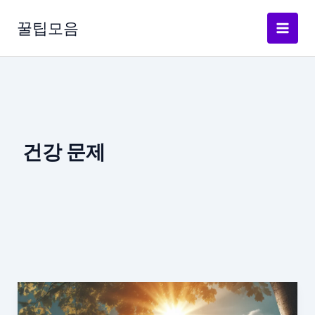
콘
텐
꿀팁모음
츠
로
건
너
뛰
기
건강 문제