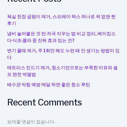
기
는
수
욕실 천장 곰팡이 제거, 스프레이 락스 하나로 싹 없앤 찐
분
후기
보
냄비 눌어붙은 것 탄 자국 지우는 법 비교 정리, 베이킹소
충
다·식초·콜라 중 진짜 효과 있는 건?
의
중
변기 물때 제거, 주 1회만 해도 누런 때 안 생기는 방법이 있
다
요
성
매트리스 진드기 제거, 청소기만으로는 부족한 이유와 셀
프 완전 박멸법
배수관 막힘 예방 매달 하면 좋은 청소 루틴
Recent Comments
보여줄 댓글이 없습니다.