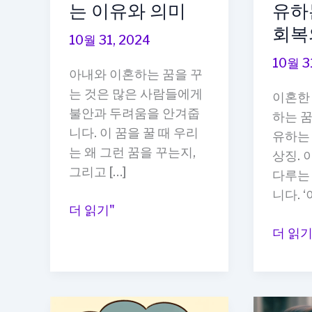
는 이유와 의미
유하
회복
10월 31, 2024
10월 3
아내와 이혼하는 꿈을 꾸
는 것은 많은 사람들에게
이혼한
불안과 두려움을 안겨줍
하는 꿈
니다. 이 꿈을 꿀 때 우리
유하는 
는 왜 그런 꿈을 꾸는지,
상징. 
그리고 […]
다루는
니다. 
아
더 읽기"
내
이
더 읽기
와
혼
이
한
혼
아
하
내