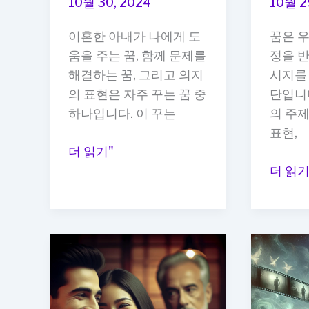
10월 30, 2024
10월 2
이
하
유
이혼한 아내가 나에게 도
꿈은 
는
와
움을 주는 꿈, 함께 문제를
정을 
꿈,
의
해결하는 꿈, 그리고 의지
시지를 
사
미
의 표현은 자주 꾸는 꿈 중
단입니다
랑
하나입니다. 이 꾸는
의 주제
의
표현,
회
이
더 읽기"
복
혼
이
더 읽기
의
한
혼
상
아
한
징
내
아
가
내
나
와
에
재
게
회