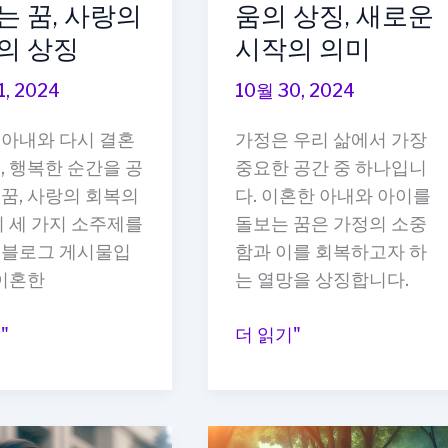
는 꿈, 사랑의
움의 상징, 새로운
의 상징
시작의 의미
1, 2024
10월 30, 2024
 아내와 다시 결혼
가정은 우리 삶에서 가장
, 행복한 순간을 공
중요한 공간 중 하나입니
꿈, 사랑의 회복의
다. 이혼한 아내와 아이를
이 세 가지 소주제를
돌보는 꿈은 가정의 소중
 블로그 게시물입
함과 이를 회복하고자 하
‘이혼한
는 열망을 상징합니다.
이
"
더 읽기"
혼
한
아
내