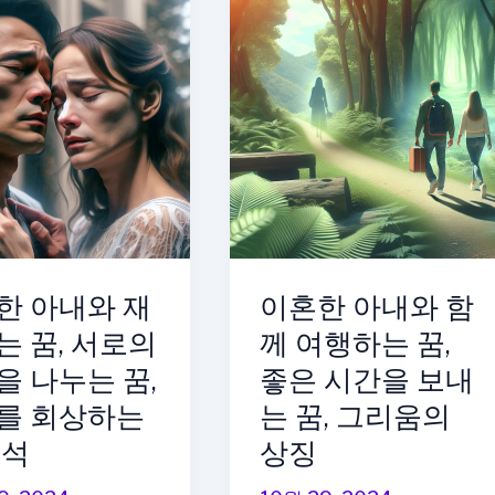
와
아
이
를
돌
보
는
꿈,
가
한 아내와 재
이혼한 아내와 함
정
에
는 꿈, 서로의
께 여행하는 꿈,
대
을 나누는 꿈,
좋은 시간을 보내
한
를 회상하는
는 꿈, 그리움의
그
해석
상징
리
움