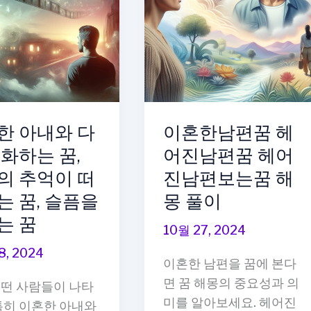
여
행
하
는
꿈,
좋
한 아내와 다
이혼한남편꿈 헤
은
시
대화하는 꿈,
어진남편꿈 헤어
간
의 추억이 떠
진남편보는꿈 해
을
는 꿈, 슬픔을
몽 풀이
보
는 꿈
내
10월 27, 2024
는
8, 2024
이혼한 남편을 꿈에 본다
꿈,
면 꿈 해몽의 중요성과 의
어떤 사람들이 나타
그
미를 알아보세요. 헤어진
특히 이혼한 아내와
리