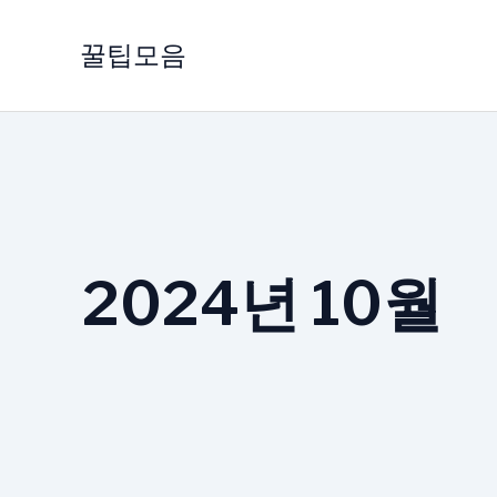
콘
텐
꿀팁모음
츠
로
건
너
뛰
기
2024년 10월