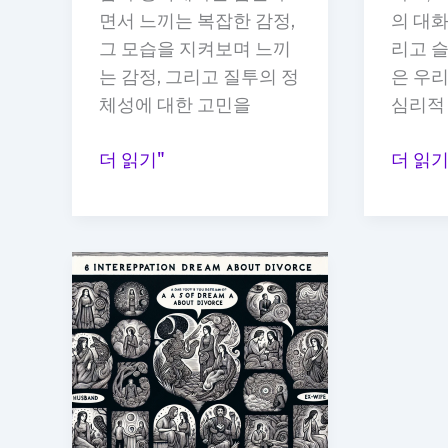
면서 느끼는 복잡한 감정,
의 대화
의
회
그 모습을 지켜보며 느끼
리고 
지
상
는 감정, 그리고 질투의 정
은 우
의
하
체성에 대한 고민을
심리적
표
는
현
꿈
이
이
더 읽기"
더 읽기
해
혼
혼
석
한
한
아
아
내
내
가
와
새
다
로
시
운
대
사
화
람
하