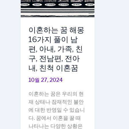
과
는
행
꿈,
복
과
이혼하는 꿈 해몽
해
거
하
의
16가지 풀이 남
는
추
편, 아내, 가족, 친
꿈,
억
구, 전남편, 전아
그
이
내, 친척 이혼꿈
모
떠
습
오
10월 27, 2024
을
르
이혼하는 꿈은 우리의 현
지
는
재 상태나 잠재적인 불안
켜
꿈,
에 대한 반영일 수 있습니
보
슬
다. 꿈에서 이혼을 꿀 때
는
픔
나타나는 다양한 상황은
꿈,
을