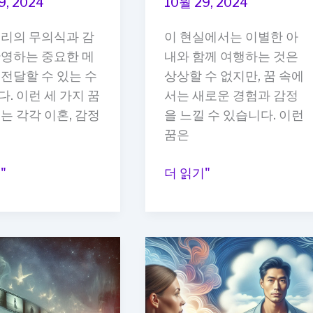
9, 2024
10월 29, 2024
의
우리의 무의식과 감
이 현실에서는 이별한 아
상
반영하는 중요한 메
내와 함께 여행하는 것은
징,
전달할 수 있는 수
상상할 수 없지만, 꿈 속에
새
. 이런 세 가지 꿈
서는 새로운 경험과 감정
로
는 각각 이혼, 감정
을 느낄 수 있습니다. 이런
운
꿈은
시
작
이
"
더 읽기"
의
혼
의
한
미
아
내
와
함
께