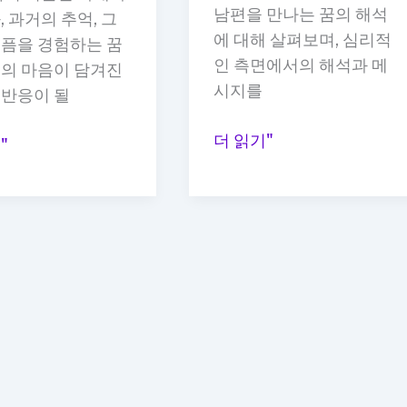
남편을 만나는 꿈의 해석
, 과거의 추억, 그
움
에 대해 살펴보며, 심리적
슬픔을 경험하는 꿈
의
인 측면에서의 해석과 메
리의 마음이 담겨진
상
시지를
 반응이 될
징
이
더 읽기"
"
혼
한
남
편
꿈
헤
어
진
남
편