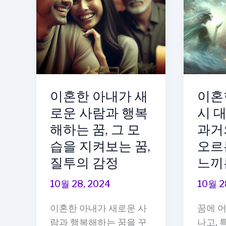
도
하
움
는
을
꿈,
주
서
는
로
꿈,
의
이혼한 아내가 새
이혼
함
감
께
정
로운 사람과 행복
시 
문
을
해하는 꿈, 그 모
과거
제
나
습을 지켜보는 꿈,
오르
를
누
질투의 감정
느끼
해
는
결
꿈,
10월 28, 2024
10월 2
하
과
이혼한 아내가 새로운 사
꿈에 
는
거
람과 행복해하는 꿈을 꾸
나고, 
꿈,
를