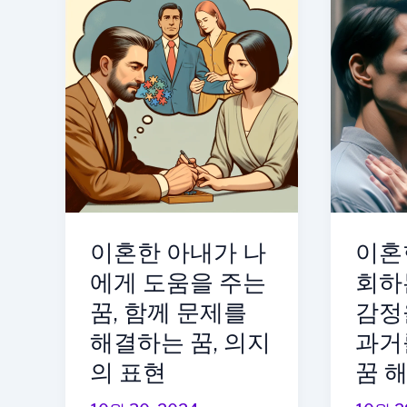
는
와
꿈
다
해
시
몽
결
아
혼
내
하
랑
는
이
꿈,
혼
행
을
이혼한 아내가 나
이혼
복
하
한
에게 도움을 주는
회하
는
순
꿈, 함께 문제를
감정
꿈
간
해결하는 꿈, 의지
과거
을
을
의 표현
꿈 
꾸
공
는
유