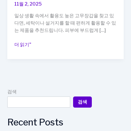
11월 2, 2025
일상 생활 속에서 활용도 높은 고무장갑을 찾고 있
다면, 세탁이나 설거지를 할 때 편하게 활용할 수 있
는 제품을 추천드립니다. 피부에 부드럽게 […]
고
더 읽기"
무
장
갑
추
천,
세
검색
탁
검색
·
설
거
Recent Posts
지