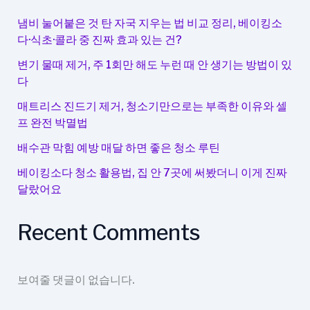
모
두
냄비 눌어붙은 것 탄 자국 지우는 법 비교 정리, 베이킹소
OK!
다·식초·콜라 중 진짜 효과 있는 건?
편
변기 물때 제거, 주 1회만 해도 누런 때 안 생기는 방법이 있
한
다
착
용
매트리스 진드기 제거, 청소기만으로는 부족한 이유와 셀
프 완전 박멸법
감
배수관 막힘 예방 매달 하면 좋은 청소 루틴
베이킹소다 청소 활용법, 집 안 7곳에 써봤더니 이게 진짜
달랐어요
Recent Comments
보여줄 댓글이 없습니다.