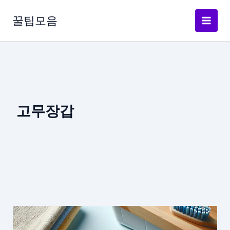
콘
텐
꿀팁모음
츠
로
건
너
뛰
기
고무장갑