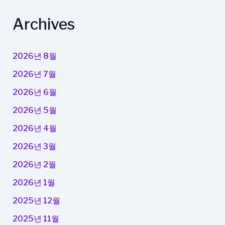
Archives
2026년 8월
2026년 7월
2026년 6월
2026년 5월
2026년 4월
2026년 3월
2026년 2월
2026년 1월
2025년 12월
2025년 11월