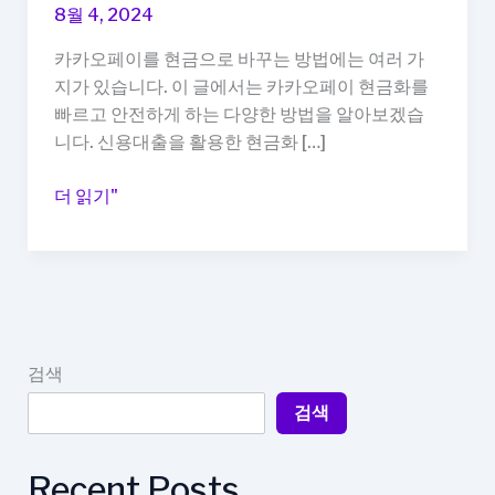
8월 4, 2024
카카오페이를 현금으로 바꾸는 방법에는 여러 가
지가 있습니다. 이 글에서는 카카오페이 현금화를
빠르고 안전하게 하는 다양한 방법을 알아보겠습
니다. 신용대출을 활용한 현금화 […]
카
더 읽기"
카
오
페
이
현
금
검색
화:
검색
빠
르
고
Recent Posts