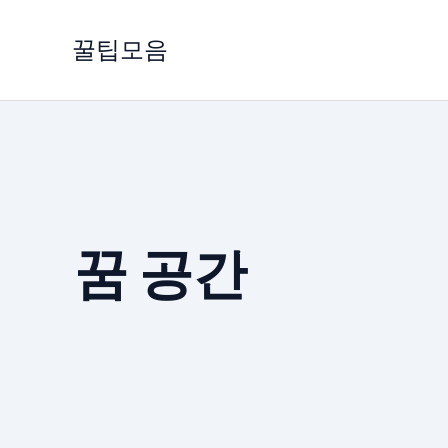
콘
텐
꿀팁모음
츠
로
건
너
뛰
기
꿈 공간