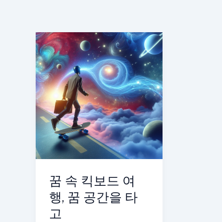
꿈 속 킥보드 여
행, 꿈 공간을 타
고