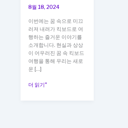
8월 18, 2024
이번에는 꿈 속으로 미끄
러져 내려가 킥보드로 여
행하는 즐거운 이야기를
소개합니다. 현실과 상상
이 어우러진 꿈 속 킥보드
여행을 통해 우리는 새로
운 […]
꿈
더 읽기"
속
킥
보
드
여