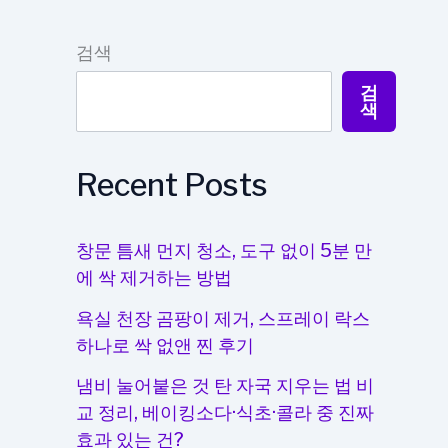
검색
검
색
Recent Posts
창문 틈새 먼지 청소, 도구 없이 5분 만
에 싹 제거하는 방법
욕실 천장 곰팡이 제거, 스프레이 락스
하나로 싹 없앤 찐 후기
냄비 눌어붙은 것 탄 자국 지우는 법 비
교 정리, 베이킹소다·식초·콜라 중 진짜
효과 있는 건?