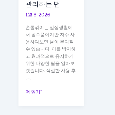
관리하는 법
1월 6, 2026
손톱깎이는 일상생활에
서 필수품이지만 자주 사
용하다보면 날이 무뎌질
수 있습니다. 이를 방지하
고 효과적으로 유지하기
위한 다양한 팁을 알아보
겠습니다. 적절한 사용 후
[…]
손
더 읽기"
톱
깎
이