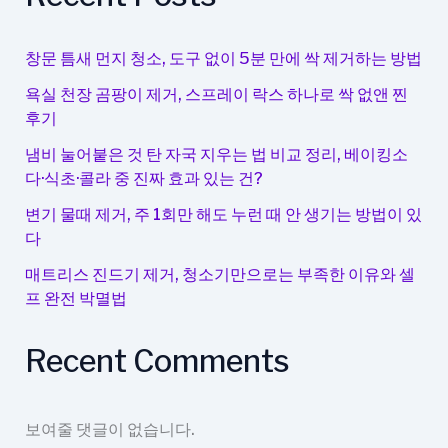
유
입
차
창문 틈새 먼지 청소, 도구 없이 5분 만에 싹 제거하는 방법
단
욕실 천장 곰팡이 제거, 스프레이 락스 하나로 싹 없앤 찐
하
후기
는
간
냄비 눌어붙은 것 탄 자국 지우는 법 비교 정리, 베이킹소
단
다·식초·콜라 중 진짜 효과 있는 건?
재
변기 물때 제거, 주 1회만 해도 누런 때 안 생기는 방법이 있
료
다
매트리스 진드기 제거, 청소기만으로는 부족한 이유와 셀
프 완전 박멸법
Recent Comments
보여줄 댓글이 없습니다.