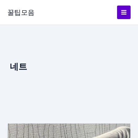
콘
텐
꿀팁모음
츠
로
건
너
뛰
기
네트