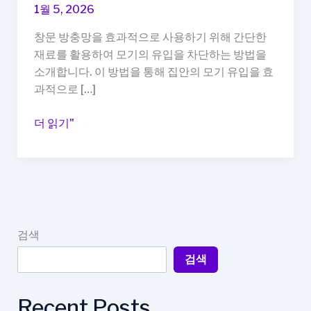
1월 5, 2026
창문 방충망을 효과적으로 사용하기 위해 간단한
재료를 활용하여 모기의 유입을 차단하는 방법을
소개합니다. 이 방법을 통해 집안의 모기 유입을 효
과적으로 […]
창
더 읽기"
문
방
충
망
구
멍
검색
막
검색
기,
모
기
Recent Posts