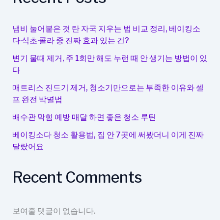
눈
피
로
냄비 눌어붙은 것 탄 자국 지우는 법 비교 정리, 베이킹소
줄
다·식초·콜라 중 진짜 효과 있는 건?
여
변기 물때 제거, 주 1회만 해도 누런 때 안 생기는 방법이 있
주
다
는
데
매트리스 진드기 제거, 청소기만으로는 부족한 이유와 셀
프 완전 박멸법
일
리
배수관 막힘 예방 매달 하면 좋은 청소 루틴
템
베이킹소다 청소 활용법, 집 안 7곳에 써봤더니 이게 진짜
달랐어요
Recent Comments
보여줄 댓글이 없습니다.