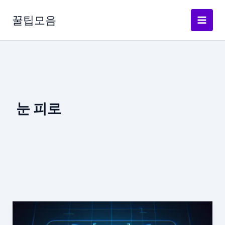
콘
텐
꿀팁모음
츠
로
건
너
뛰
기
눈 피로