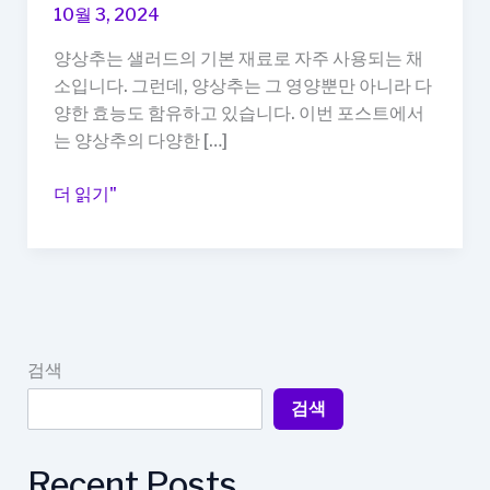
10월 3, 2024
양상추는 샐러드의 기본 재료로 자주 사용되는 채
소입니다. 그런데, 양상추는 그 영양뿐만 아니라 다
양한 효능도 함유하고 있습니다. 이번 포스트에서
는 양상추의 다양한 […]
양
더 읽기"
상
추
의
6
가
지
검색
효
검색
능
과
영
Recent Posts