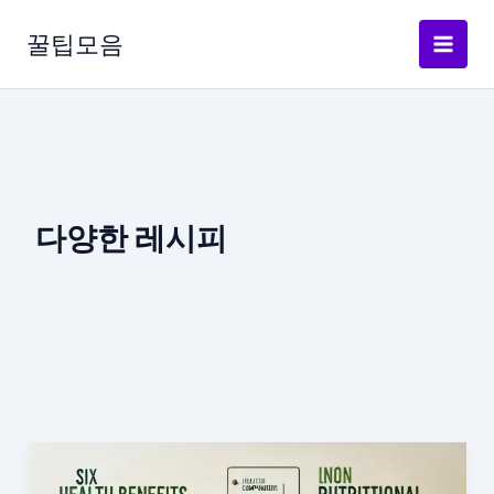
콘
텐
꿀팁모음
츠
로
건
너
뛰
기
다양한 레시피