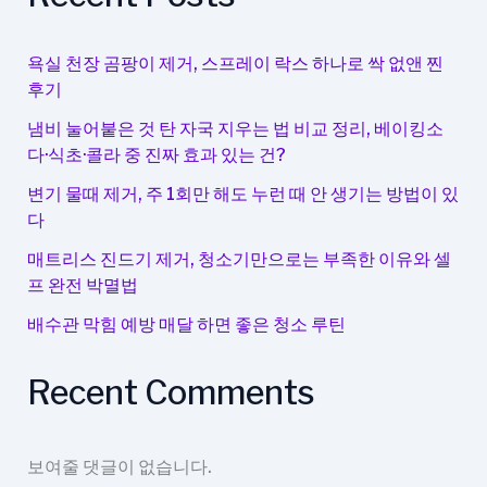
양
성
분
욕실 천장 곰팡이 제거, 스프레이 락스 하나로 싹 없앤 찐
으
후기
로
냄비 눌어붙은 것 탄 자국 지우는 법 비교 정리, 베이킹소
샐
다·식초·콜라 중 진짜 효과 있는 건?
러
드
변기 물때 제거, 주 1회만 해도 누런 때 안 생기는 방법이 있
다
를
더
매트리스 진드기 제거, 청소기만으로는 부족한 이유와 셀
욱
프 완전 박멸법
맛
배수관 막힘 예방 매달 하면 좋은 청소 루틴
있
게!
Recent Comments
보여줄 댓글이 없습니다.