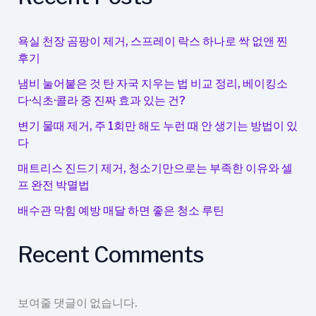
기
줄
여
욕실 천장 곰팡이 제거, 스프레이 락스 하나로 싹 없앤 찐
주
후기
는
냄비 눌어붙은 것 탄 자국 지우는 법 비교 정리, 베이킹소
생
다·식초·콜라 중 진짜 효과 있는 건?
활
꿀
변기 물때 제거, 주 1회만 해도 누런 때 안 생기는 방법이 있
다
팁
매트리스 진드기 제거, 청소기만으로는 부족한 이유와 셀
프 완전 박멸법
배수관 막힘 예방 매달 하면 좋은 청소 루틴
Recent Comments
보여줄 댓글이 없습니다.