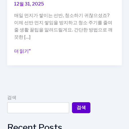
12월 31, 2025
매일 먼지가 쌓이는 선반, 청소하기 귀찮으셨죠?
이제 선반 먼지 쌓임을 방지하고 청소 주기를 줄여
줄 생활 꿀팁을 알려드릴게요. 간단한 방법으로 깨
끗한 […]
선
더 읽기"
반
먼
지
쌓
임
방
검색
지,
검색
청
소
주
Recent Posts