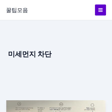
콘
텐
꿀팁모음
츠
로
건
너
뛰
기
미세먼지 차단