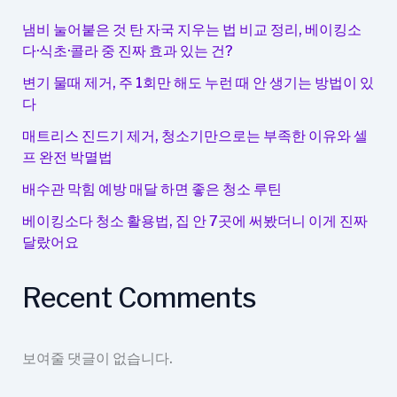
에
붙
냄비 눌어붙은 것 탄 자국 지우는 법 비교 정리, 베이킹소
은
다·식초·콜라 중 진짜 효과 있는 건?
털
변기 물때 제거, 주 1회만 해도 누런 때 안 생기는 방법이 있
깔
다
끔
하
매트리스 진드기 제거, 청소기만으로는 부족한 이유와 셀
프 완전 박멸법
게
제
배수관 막힘 예방 매달 하면 좋은 청소 루틴
거
베이킹소다 청소 활용법, 집 안 7곳에 써봤더니 이게 진짜
달랐어요
Recent Comments
보여줄 댓글이 없습니다.