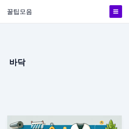
콘
텐
꿀팁모음
츠
로
건
너
뛰
기
바닥