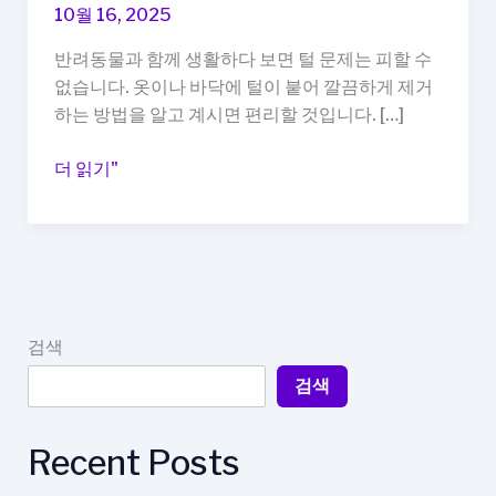
10월 16, 2025
반려동물과 함께 생활하다 보면 털 문제는 피할 수
없습니다. 옷이나 바닥에 털이 붙어 깔끔하게 제거
하는 방법을 알고 계시면 편리할 것입니다. […]
반
더 읽기"
려
동
물
털
청
소
검색
법,
검색
옷
·
바
Recent Posts
닥