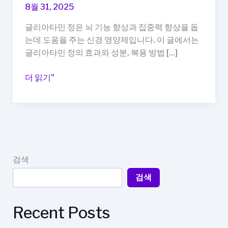
8월 31, 2025
글리아타민 정은 뇌 기능 향상과 집중력 향상을 돕
는데 도움을 주는 신경 영양제입니다. 이 글에서는
글리아타민 정의 효과와 성분, 복용 방법 […]
글
더 읽기"
리
아
타
민
정,
집
검색
중
검색
력
향
상
Recent Posts
에