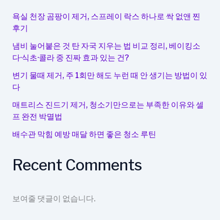
도
움
욕실 천장 곰팡이 제거, 스프레이 락스 하나로 싹 없앤 찐
을
후기
주
냄비 눌어붙은 것 탄 자국 지우는 법 비교 정리, 베이킹소
는
다·식초·콜라 중 진짜 효과 있는 건?
신
경
변기 물때 제거, 주 1회만 해도 누런 때 안 생기는 방법이 있
다
영
양
매트리스 진드기 제거, 청소기만으로는 부족한 이유와 셀
제
프 완전 박멸법
배수관 막힘 예방 매달 하면 좋은 청소 루틴
Recent Comments
보여줄 댓글이 없습니다.