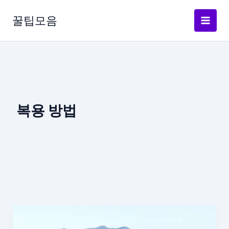
콘
텐
꿀팁모음
츠
로
건
너
뛰
기
복용 방법