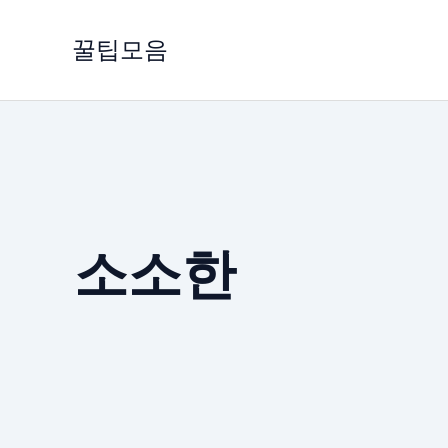
콘
텐
꿀팁모음
츠
로
건
너
뛰
기
소소한