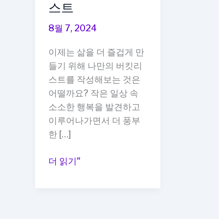
스트
8월 7, 2024
이제는 삶을 더 즐겁게 만
들기 위해 나만의 버킷리
스트를 작성해보는 것은
어떨까요? 작은 일상 속
소소한 행복을 발견하고
이루어나가면서 더 풍부
한 […]
일
더 읽기"
상
의
소
소