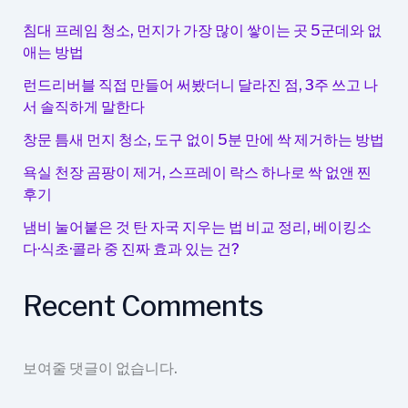
모
두
침대 프레임 청소, 먼지가 가장 많이 쌓이는 곳 5군데와 없
가
애는 방법
능
런드리버블 직접 만들어 써봤더니 달라진 점, 3주 쓰고 나
한
서 솔직하게 말한다
조
도
창문 틈새 먼지 청소, 도구 없이 5분 만에 싹 제거하는 방법
조
욕실 천장 곰팡이 제거, 스프레이 락스 하나로 싹 없앤 찐
절
후기
냄비 눌어붙은 것 탄 자국 지우는 법 비교 정리, 베이킹소
다·식초·콜라 중 진짜 효과 있는 건?
Recent Comments
보여줄 댓글이 없습니다.