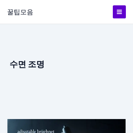
콘
텐
꿀팁모음
츠
로
건
너
뛰
기
수면 조명