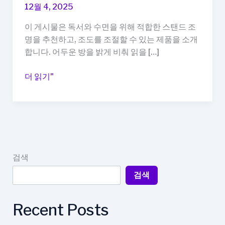
12월 4, 2025
이 게시물은 독서와 수면을 위해 적합한 스탠드 조
명을 추천하고, 조도를 조절할 수 있는 제품을 소개
합니다. 어두운 방을 밝게 비춰 읽을 […]
스
더 읽기"
탠
드
조
명
추
천,
검색
독
검색
서
와
수
Recent Posts
면