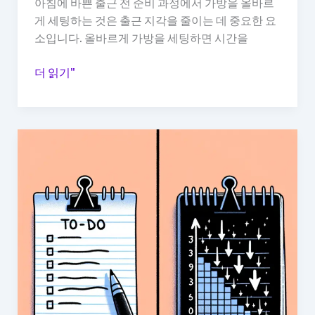
아침에 바쁜 출근 전 준비 과정에서 가방을 올바르
게 세팅하는 것은 출근 지각을 줄이는 데 중요한 요
소입니다. 올바르게 가방을 세팅하면 시간을
아
더 읽기"
침
준
비
가
방
세
팅,
출
근
지
각
줄
어