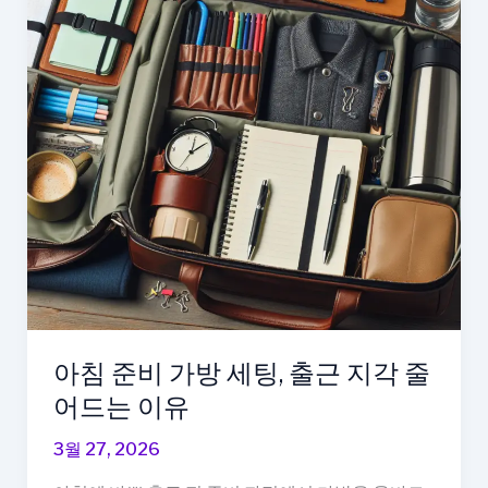
·
시
간
관
리
쉬
워
지
는
이
유
아침 준비 가방 세팅, 출근 지각 줄
어드는 이유
3월 27, 2026