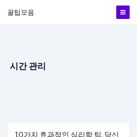
콘
텐
꿀팁모음
츠
로
건
너
뛰
기
시간 관리
10가지 효과적인 심리학 팁, 당신