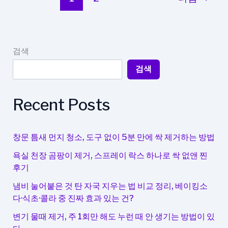
법:
포
모
도
검색
로
검색
기
법
으
Recent Posts
로
집
중
창문 틈새 먼지 청소, 도구 없이 5분 만에 싹 제거하는 방법
력
욕실 천장 곰팡이 제거, 스프레이 락스 하나로 싹 없앤 찐
높
후기
이
기
냄비 눌어붙은 것 탄 자국 지우는 법 비교 정리, 베이킹소
다·식초·콜라 중 진짜 효과 있는 건?
변기 물때 제거, 주 1회만 해도 누런 때 안 생기는 방법이 있