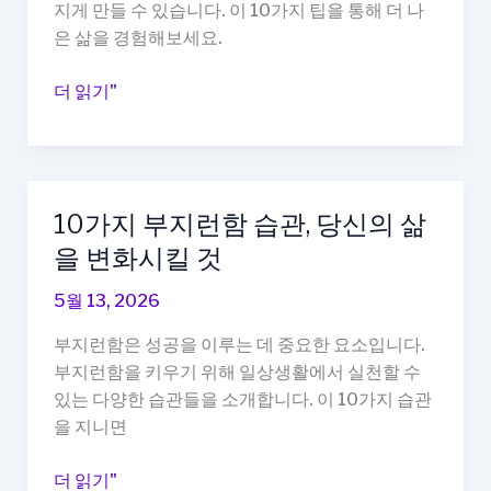
팁,
지게 만들 수 있습니다. 이 10가지 팁을 통해 더 나
당
은 삶을 경험해보세요.
신
의
인
더 읽기"
삶
생
을
을
바
더
꾸
즐
10가지 부지런함 습관, 당신의 삶
다
겁
을 변화시킬 것
고
멋
5월 13, 2026
지
게
부지런함은 성공을 이루는 데 중요한 요소입니다.
만
부지런함을 키우기 위해 일상생활에서 실천할 수
드
있는 다양한 습관들을 소개합니다. 이 10가지 습관
는
을 지니면
10
가
10
더 읽기"