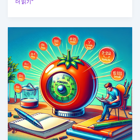
자
더 읽기"
기
계
발
을
위
한
독
서
리
스
트:
성
공
한
사
람
들