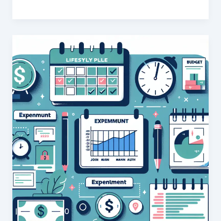
지
가
팁
지
부
지
런
함
습
관,
당
신
의
삶
을
변
화
시
킬
것