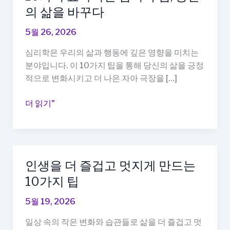
의 삶을 바꾸다
5월 26, 2026
심리학은 우리의 삶과 행동에 깊은 영향을 미치는
분야입니다. 이 10가지 팁을 통해 당신의 삶을 긍정
적으로 변화시키고 더 나은 자아 극장을 […]
10
더 읽기"
가
지
효
과
인생을 더 즐겁고 멋지게 만드는
적
10가지 팁
인
심
5월 19, 2026
리
학
일상 속의 작은 변화와 습관들로 삶을 더 즐겁고 멋