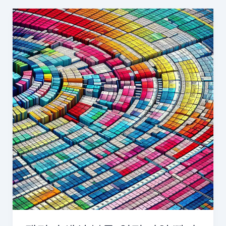
록
분
리,
미
루
는
횟
수
줄
어
드
는
방
식