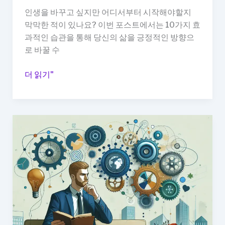
파
인생을 바꾸고 싶지만 어디서부터 시작해야할지
악
막막한 적이 있나요? 이번 포스트에서는 10가지 효
빨
과적인 습관을 통해 당신의 삶을 긍정적인 방향으
라
로 바꿀 수
지
는
10
더 읽기"
이
가
유
지
습
관
으
로
인
생
을
바
꾸
는