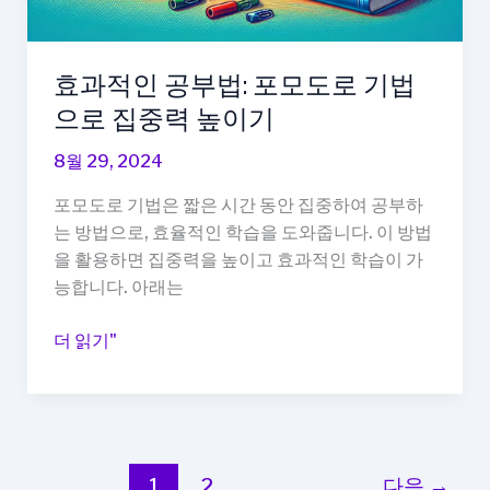
의
필
독
효과적인 공부법: 포모도로 기법
서
으로 집중력 높이기
10
선
8월 29, 2024
포모도로 기법은 짧은 시간 동안 집중하여 공부하
는 방법으로, 효율적인 학습을 도와줍니다. 이 방법
을 활용하면 집중력을 높이고 효과적인 학습이 가
능합니다. 아래는
효
더 읽기"
과
적
인
공
부
1
2
다음
→