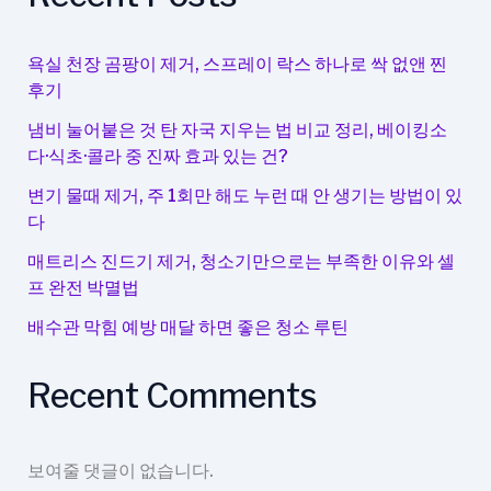
능
까
지
욕실 천장 곰팡이 제거, 스프레이 락스 하나로 싹 없앤 찐
편
후기
성
냄비 눌어붙은 것 탄 자국 지우는 법 비교 정리, 베이킹소
한
다·식초·콜라 중 진짜 효과 있는 건?
눈
에
변기 물때 제거, 주 1회만 해도 누런 때 안 생기는 방법이 있
다
확
인
매트리스 진드기 제거, 청소기만으로는 부족한 이유와 셀
프 완전 박멸법
배수관 막힘 예방 매달 하면 좋은 청소 루틴
Recent Comments
보여줄 댓글이 없습니다.