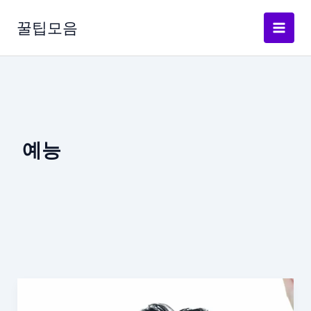
콘
텐
꿀팁모음
츠
로
건
너
뛰
기
예능