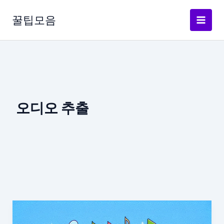
콘
텐
꿀팁모음
츠
로
건
너
뛰
기
오디오 추출