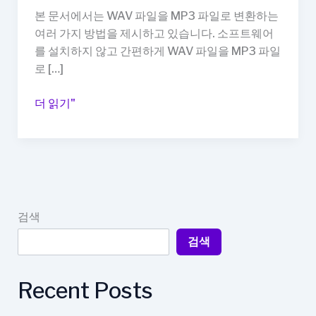
본 문서에서는 WAV 파일을 MP3 파일로 변환하는
여러 가지 방법을 제시하고 있습니다. 소프트웨어
를 설치하지 않고 간편하게 WAV 파일을 MP3 파일
로 […]
wav
더 읽기"
mp3
변
환
설
치
없
검색
이
검색
하
는
법
Recent Posts