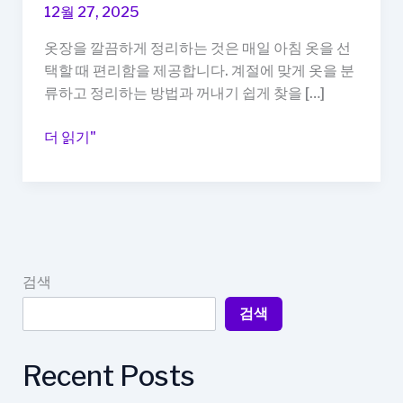
12월 27, 2025
옷장을 깔끔하게 정리하는 것은 매일 아침 옷을 선
택할 때 편리함을 제공합니다. 계절에 맞게 옷을 분
류하고 정리하는 방법과 꺼내기 쉽게 찾을 […]
옷
더 읽기"
장
계
절
옷
정
리
검색
법,
검색
꺼
낼
때
Recent Posts
쉽