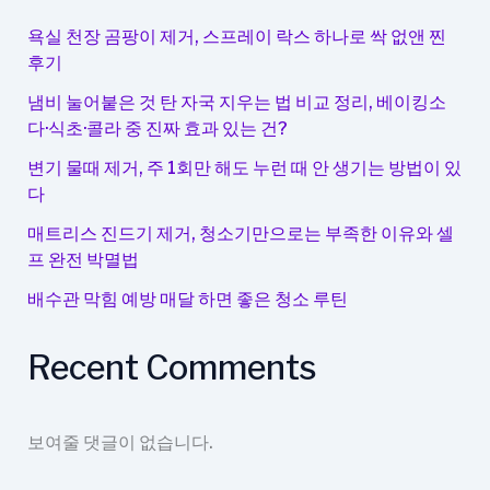
게
찾
욕실 천장 곰팡이 제거, 스프레이 락스 하나로 싹 없앤 찐
는
후기
분
냄비 눌어붙은 것 탄 자국 지우는 법 비교 정리, 베이킹소
류
다·식초·콜라 중 진짜 효과 있는 건?
방
식
변기 물때 제거, 주 1회만 해도 누런 때 안 생기는 방법이 있
다
매트리스 진드기 제거, 청소기만으로는 부족한 이유와 셀
프 완전 박멸법
배수관 막힘 예방 매달 하면 좋은 청소 루틴
Recent Comments
보여줄 댓글이 없습니다.