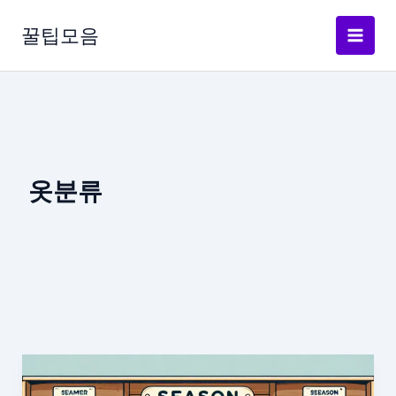
콘
텐
꿀팁모음
츠
로
건
너
뛰
기
옷분류