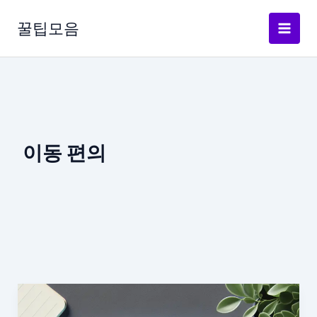
콘
텐
꿀팁모음
츠
로
건
너
뛰
기
이동 편의