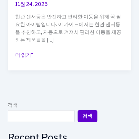
11월 24, 2025
현관 센서등은 안전하고 편리한 이동을 위해 꼭 필
요한 아이템입니다. 이 가이드에서는 현관 센서등
을 추천하고, 자동으로 켜져서 편리한 이동을 제공
하는 제품들을 […]
현
더 읽기"
관
센
서
등
추
천,
검색
자
검색
동
으
로
Recent Posts