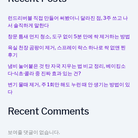
켜
져
서
런드리버블 직접 만들어 써봤더니 달라진 점, 3주 쓰고 나
편
서 솔직하게 말한다
리
창문 틈새 먼지 청소, 도구 없이 5분 만에 싹 제거하는 방법
한
이
욕실 천장 곰팡이 제거, 스프레이 락스 하나로 싹 없앤 찐
동
후기
냄비 눌어붙은 것 탄 자국 지우는 법 비교 정리, 베이킹소
다·식초·콜라 중 진짜 효과 있는 건?
변기 물때 제거, 주 1회만 해도 누런 때 안 생기는 방법이 있
다
Recent Comments
보여줄 댓글이 없습니다.